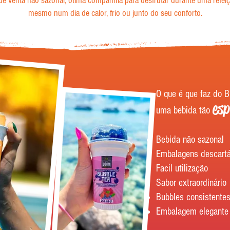
de venta não sazonal, ótima companhia para desfrutar durante uma refeiç
mesmo num dia de calor, frio ou junto do seu conforto.
O que é que faz do B
esp
uma bebida tão
Bebida não sazonal
Embalagens descartá
Facil utilização
Sabor extraordinário
Bubbles consistente
Embalagem elegante