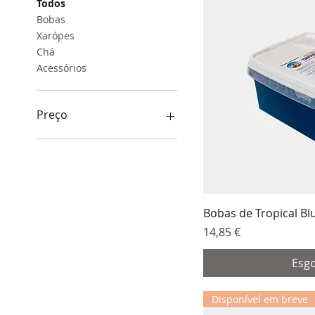
Todos
Bobas
Xarópes
Chá
Acessórios
Preço
€ 0
€ 31
Bobas de Tropical Bl
Preço
14,85 €
Esg
Disponível em breve