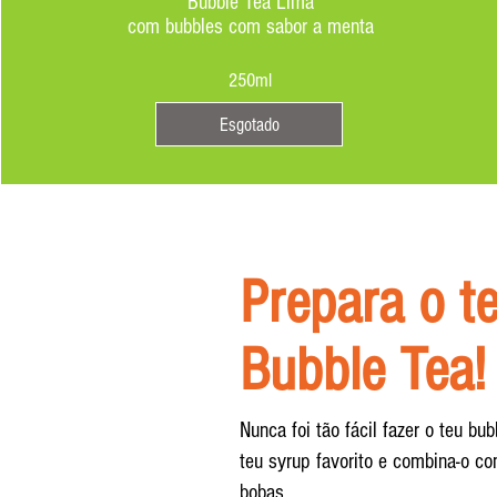
Bubble Tea Lima
com bubbles com sabor a menta
250ml
Esgotado
Prepara o t
Bubble Tea!
Nunca foi tão fácil fazer o teu bub
teu syrup favorito e combina-o c
bobas.