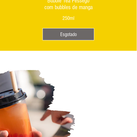
Bubble Tea Pêssego
com bubbles de manga
250ml
Esgotado