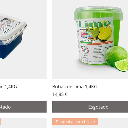
ue 1,4KG
Bobas de Lima 1,4KG
Preço
14,85 €
otado
Esgotado
Disponível em breve