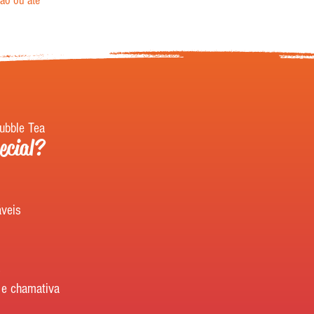
ão ou até
ubble Tea
ecial?
veis
s
 e chamativa