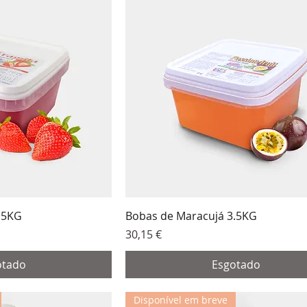
.5KG
Bobas de Maracujá 3.5KG
Preço
30,15 €
otado
Esgotado
Disponível em breve