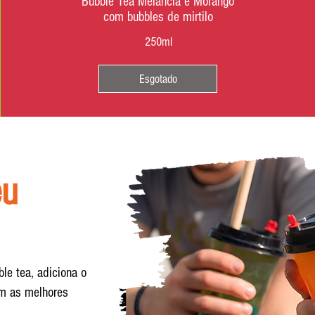
Bubble Tea Melancia e Morango
com bubbles de mirtilo
250ml
Esgotado
eu
ble tea, adiciona o
om as melhores