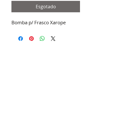
Esgotado
Bomba p/ Frasco Xarope
Termos e condiçoes
Política de privacidade
Litígios de Consumo
+351 966 480 127
(Chamada para a rede fixa nacional)
kebab.co.encomendas@gmail.com